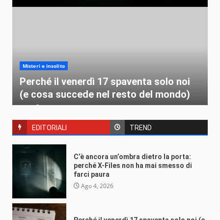
Misteri e insolito
Perché il venerdì 17 spaventa solo noi
(e cosa succede nel resto del mondo)
VEB
Ago 4, 2026
EDITORIALI
TREND
C’è ancora un’ombra dietro la porta:
perché X-Files non ha mai smesso di
Misteri e insolito
farci paura
L’irresistibile fascino delle rovine:
Ago 4, 2026
perché non riusciamo a distogliere lo
sguardo dagli edifici abbandonati?
Perché il venerdì 17 spaventa solo noi (e