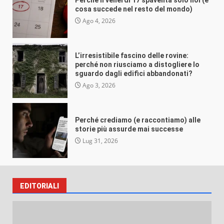
VEB
Ago 3, 2026
cosa succede nel resto del mondo)
Ago 4, 2026
L’irresistibile fascino delle rovine:
perché non riusciamo a distogliere lo
Misteri e insolito
sguardo dagli edifici abbandonati?
Ago 3, 2026
Perché crediamo (e raccontiamo) alle
storie più assurde mai successe
VEB
Lug 31, 2026
Perché crediamo (e raccontiamo) alle
storie più assurde mai successe
Lug 31, 2026
EDITORIALI
Misteri e insolito
Perché ti ricordi benissimo un volto ma
dimentichi il nome dopo tre secondi?