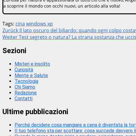
a scoprire il mondo con occhi nuovi, un articolo alla volta!
Tags:
cina
windows xp
Beitragsnavigation
Zurück
Il lato oscuro del biliardo: quando ogni colpo costa
Weiter
Test segreto o natura? La strana sostanza che uccis
Sezioni
Misteri e insolito
Curiosità
Mente e Salute
Tecnologia
Chi Siamo
Redazione
Contatti
Ultime pubblicazioni
Perché decidere cosa mangiare a cena è diventata la tortu
Il tuo telefono sta per scottare: cosa succede davvero l