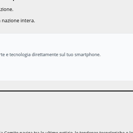
azione.
nazione intera.
perte e tecnologia direttamente sul tuo smartphone.
 Gemito naviga tra le ultime notizie, le tendenze tecnologiche e le c