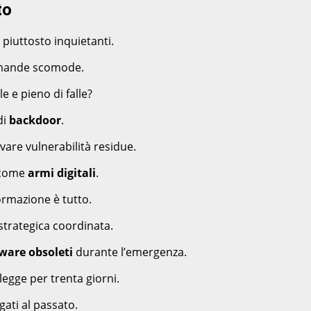
to
piuttosto inquietanti.
omande scomode.
 e pieno di falle?
di
backdoor
.
vare vulnerabilità residue.
i come
armi digitali
.
formazione è tutto.
strategica coordinata.
ware obsoleti
durante l’emergenza.
legge per trenta giorni.
ati al passato.