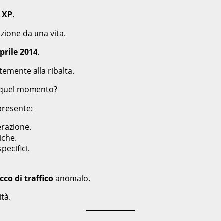
 XP
.
zione da una vita.
prile 2014
.
emente alla ribalta.
n quel momento?
presente:
erazione.
iche.
ecifici.
cco di traffico
anomalo.
tà.