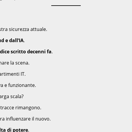
ra sicurezza attuale.
d e dall’IA
.
dice scritto decenni fa
.
are la scena.
artimenti IT.
a e funzionante.
arga scala?
le tracce rimangono.
a influenzare il nuovo.
lta di potere
.