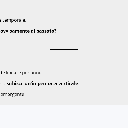
 e temporale.
provvisamente al passato?
e lineare per anni.
zero
subisce un’impennata verticale
.
a emergente.