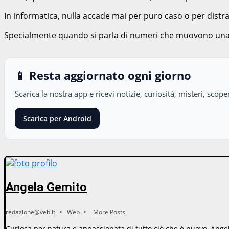
In informatica, nulla accade mai per puro caso o per distr
Specialmente quando si parla di numeri che muovono una 
📱 Resta aggiornato ogni giorno
Scarica la nostra app e ricevi notizie, curiosità, misteri, sco
Scarica per Android
Angela Gemito
redazione@veb.it
•
Web
•
More Posts
Curiosa per natura e appassionata di tutto ciò che è nuovo, Angela