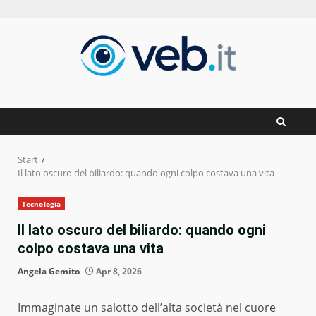
Zum
Inhalt
springen
Start
Il lato oscuro del biliardo: quando ogni colpo costava una vita
Tecnologia
Il lato oscuro del biliardo: quando ogni
colpo costava una vita
Angela Gemito
Apr 8, 2026
Immaginate un salotto dell’alta società nel cuore