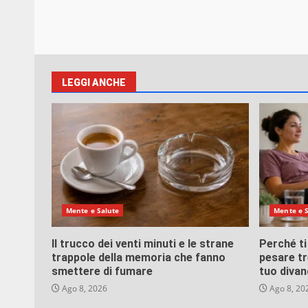
LEGGI ANCHE
Mente e Salute
Mente e 
Il trucco dei venti minuti e le strane
Perché ti
trappole della memoria che fanno
pesare tre
smettere di fumare
tuo divan
Ago 8, 2026
Ago 8, 20