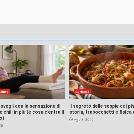
Salute
Curiosità
 svegli con la sensazione di
Il segreto delle seppie coi pise
 chili in più (e cosa c’entra il
storia, trabocchetti e fisica
o)
Ago 8, 2026
26