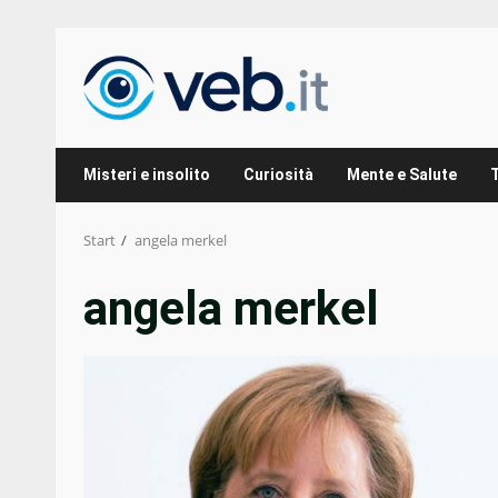
Zum
Inhalt
springen
Misteri e insolito
Curiosità
Mente e Salute
Start
angela merkel
angela merkel