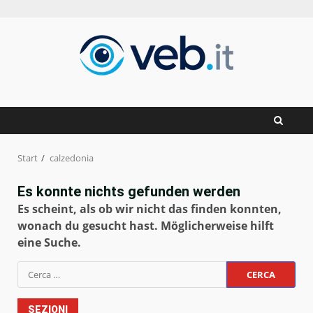
Zum
Inhalt
springen
Start
calzedonia
Es konnte nichts gefunden werden
Es scheint, als ob wir nicht das finden konnten,
wonach du gesucht hast. Möglicherweise hilft
eine Suche.
Ricerca
per:
SEZIONI