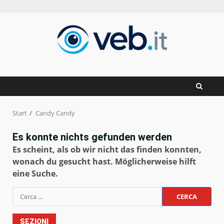
Zum
Inhalt
springen
Start
Candy Candy
Es konnte nichts gefunden werden
Es scheint, als ob wir nicht das finden konnten,
wonach du gesucht hast. Möglicherweise hilft
eine Suche.
Ricerca
per:
SEZIONI