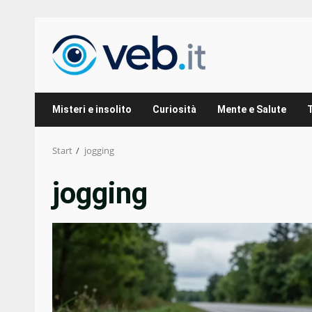
Zum
Inhalt
springen
Misteri e insolito
Curiosità
Mente e Salute
Start
jogging
jogging