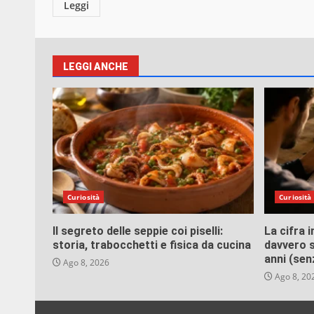
Leggi
LEGGI ANCHE
Curiosità
Curiosità
Il segreto delle seppie coi piselli:
La cifra 
storia, trabocchetti e fisica da cucina
davvero s
anni (sen
Ago 8, 2026
Ago 8, 20