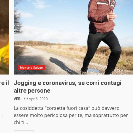
Mente e Salute
e il
Jogging e coronavirus, se corri contagi
altre persone
VEB
Apr 6, 2020
a
La cosiddetta “corsetta fuori casa” può davvero
 i
essere molto pericolosa per te, ma soprattutto per
chi ti...