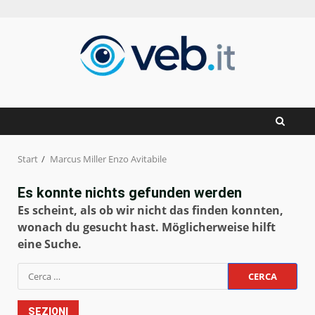
Zum
Inhalt
springen
Start
Marcus Miller Enzo Avitabile
Es konnte nichts gefunden werden
Es scheint, als ob wir nicht das finden konnten,
wonach du gesucht hast. Möglicherweise hilft
eine Suche.
Ricerca
per:
SEZIONI