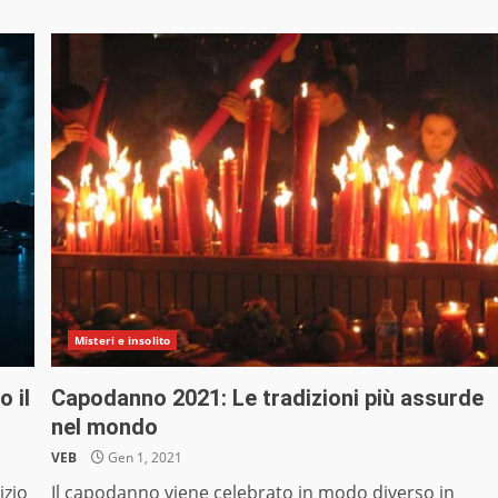
Misteri e insolito
 il
Capodanno 2021: Le tradizioni più assurde
nel mondo
VEB
Gen 1, 2021
izio
Il capodanno viene celebrato in modo diverso in