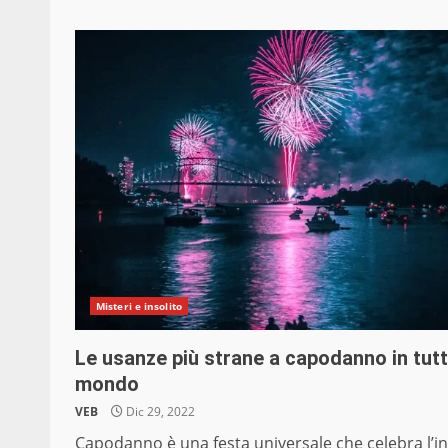
Misteri e insolito
Le usanze più strane a capodanno in tutto
mondo
VEB
Dic 29, 2022
Capodanno è una festa universale che celebra l’in