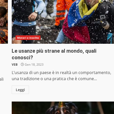
Misteri e insolito
Le usanze più strane al mondo, quali
conosci?
VEB
Gen 18, 2023
L’usanza di un paese è in realtà un comportamento,
una tradizione o una pratica che è comune...
li
Leggi