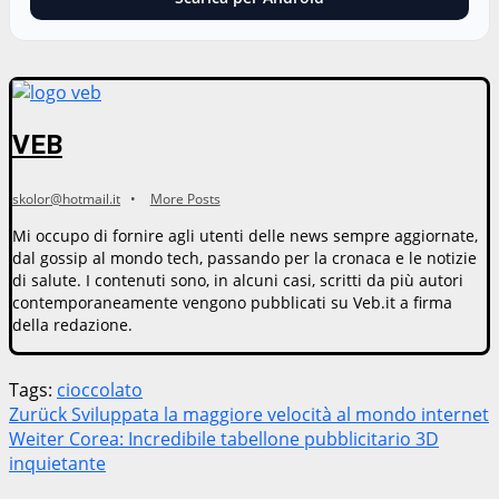
VEB
skolor@hotmail.it
•
More Posts
Mi occupo di fornire agli utenti delle news sempre aggiornate,
dal gossip al mondo tech, passando per la cronaca e le notizie
di salute. I contenuti sono, in alcuni casi, scritti da più autori
contemporaneamente vengono pubblicati su Veb.it a firma
della redazione.
Tags:
cioccolato
Beitragsnavigation
Zurück
Sviluppata la maggiore velocità al mondo internet
Weiter
Corea: Incredibile tabellone pubblicitario 3D
inquietante