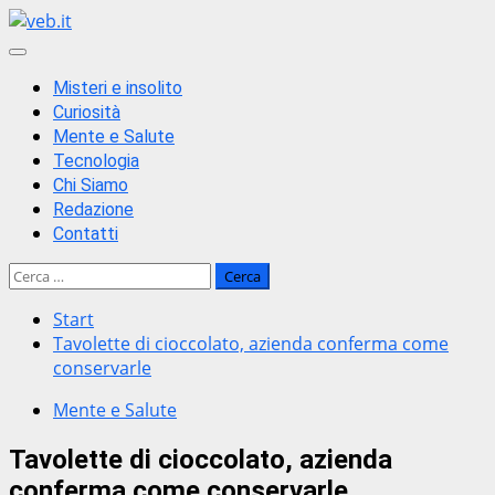
Zum
Inhalt
Primäres
springen
Menü
Misteri e insolito
Curiosità
Mente e Salute
Tecnologia
Chi Siamo
Redazione
Contatti
Ricerca
per:
Start
Tavolette di cioccolato, azienda conferma come
conservarle
Mente e Salute
Tavolette di cioccolato, azienda
conferma come conservarle