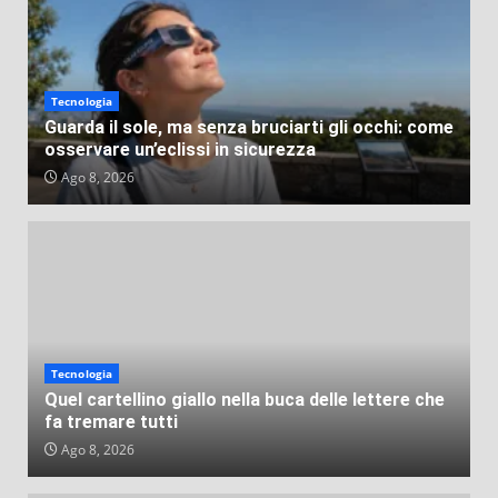
VEB
Lug 31, 2026
Tecnologia
Guarda il sole, ma senza bruciarti gli occhi: come
osservare un’eclissi in sicurezza
Ago 8, 2026
Tecnologia
Quel cartellino giallo nella buca delle lettere che
fa tremare tutti
Ago 8, 2026