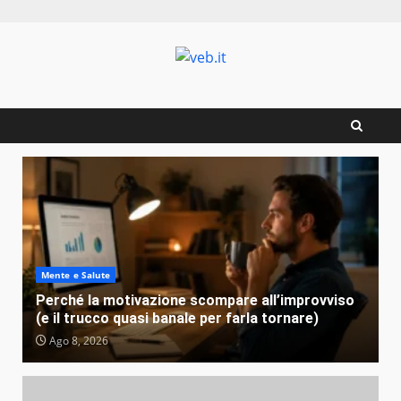
Zum
Inhalt
springen
Mente e Salute
Perché la motivazione scompare all’improvviso
(e il trucco quasi banale per farla tornare)
Ago 8, 2026