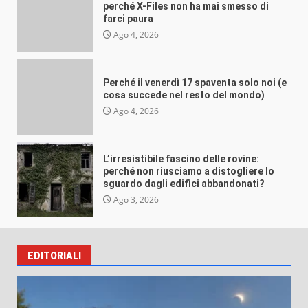
VEB
Ago 4, 2026
perché X-Files non ha mai smesso di
farci paura
Ago 4, 2026
Perché il venerdì 17 spaventa solo noi (e
Misteri e insolito
cosa succede nel resto del mondo)
L’irresistibile fascino delle rovine:
Ago 4, 2026
perché non riusciamo a distogliere lo
sguardo dagli edifici abbandonati?
VEB
Ago 3, 2026
L’irresistibile fascino delle rovine:
perché non riusciamo a distogliere lo
sguardo dagli edifici abbandonati?
Ago 3, 2026
EDITORIALI
Misteri e insolito
Perché crediamo (e raccontiamo) alle
storie più assurde mai successe