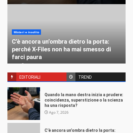
Misteri e insolito
C’è ancora un’ombra dietro la porta:
perché X-Files non ha mai smesso di
farci paura
VEB
Ago 4, 2026
EDITORIALI
TREND
Quando la mano destra inizia a prudere:
coincidenza, superstizione o la scienza
ha una risposta?
Misteri e insolito
Ago 7, 2026
Perché il venerdì 17 spaventa solo noi
(e cosa succede nel resto del mondo)
C’è ancora un’ombra dietro la porta: