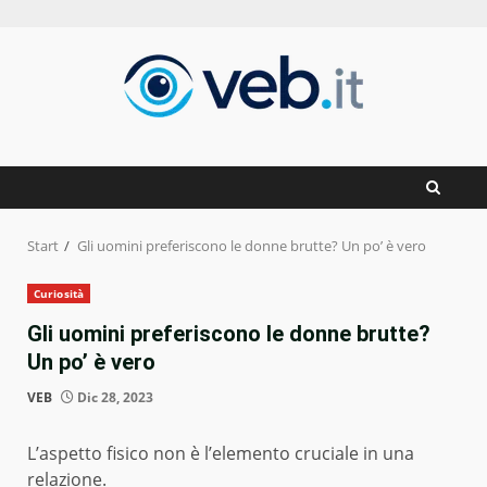
Zum
Inhalt
springen
Start
Gli uomini preferiscono le donne brutte? Un po’ è vero
Curiosità
Gli uomini preferiscono le donne brutte?
Un po’ è vero
VEB
Dic 28, 2023
L’aspetto fisico non è l’elemento cruciale in una
relazione.