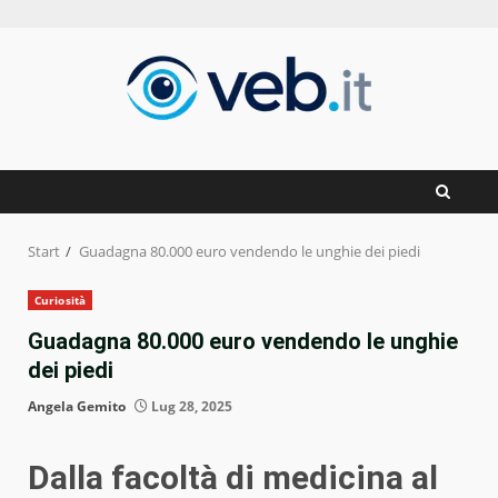
Zum
Inhalt
springen
Start
Guadagna 80.000 euro vendendo le unghie dei piedi
Curiosità
Guadagna 80.000 euro vendendo le unghie
dei piedi
Angela Gemito
Lug 28, 2025
Dalla facoltà di medicina al