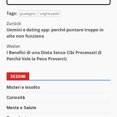
Tags:
guadagno
unghie piedi
Beitragsnavigation
Zurück
Uomini e dating app: perché puntare troppo in
alto non funziona
Weiter
I Benefici di una Dieta Senza Cibi Processati (E
Perché Vale la Pena Provarci)
SEZIONI
Misteri e insolito
Curiosità
Mente e Salute