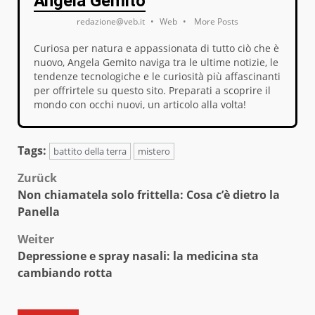
Angela Gemito
redazione@veb.it
•
Web
•
More Posts
Curiosa per natura e appassionata di tutto ciò che è
nuovo, Angela Gemito naviga tra le ultime notizie, le
tendenze tecnologiche e le curiosità più affascinanti
per offrirtele su questo sito. Preparati a scoprire il
mondo con occhi nuovi, un articolo alla volta!
Tags:
battito della terra
mistero
Beitragsnavigation
Zurück
Non chiamatela solo frittella: Cosa c’è dietro la
Panella
Weiter
Depressione e spray nasali: la medicina sta
cambiando rotta