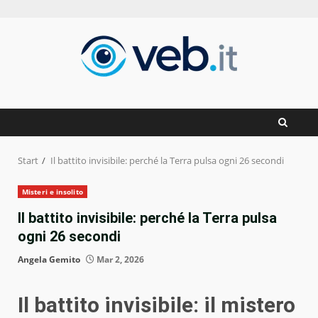
Zum
Inhalt
springen
Start
Il battito invisibile: perché la Terra pulsa ogni 26 secondi
Misteri e insolito
Il battito invisibile: perché la Terra pulsa
ogni 26 secondi
Angela Gemito
Mar 2, 2026
Il battito invisibile: il mistero