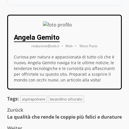
Angela Gemito
redazione@veb.it
•
Web
•
More Posts
Curiosa per natura e appassionata di tutto ciò che è
nuovo, Angela Gemito naviga tra le ultime notizie, le
tendenze tecnologiche e le curiosità più affascinanti
per offrirtele su questo sito. Preparati a scoprire il
mondo con occhi nuovi, un articolo alla volta!
Tags:
aspirapolvere
lavandino otturato
Beitragsnavigation
Zurück
La qualità che rende le coppie più felici e durature
Weiter