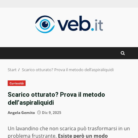
Zum
Inhalt
springen
Start
Scarico otturato? Prova il metodo dell’aspiraliquidi
Curiosità
Scarico otturato? Prova il metodo
dell’aspiraliquidi
Angela Gemito
Dic 9, 2025
Un lavandino che non scarica può trasformarsi in un
problema frustrante.
Esiste però un modo