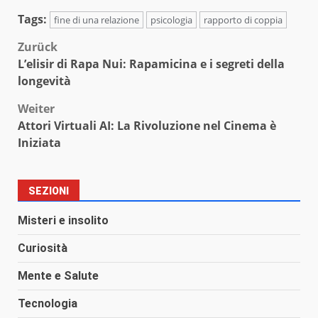
Tags:
fine di una relazione
psicologia
rapporto di coppia
Beitragsnavigation
Zurück
L’elisir di Rapa Nui: Rapamicina e i segreti della
longevità
Weiter
Attori Virtuali AI: La Rivoluzione nel Cinema è
Iniziata
SEZIONI
Misteri e insolito
Curiosità
Mente e Salute
Tecnologia