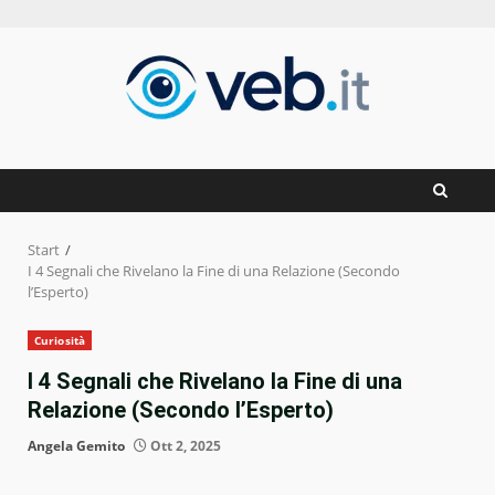
Zum
Inhalt
springen
Start
I 4 Segnali che Rivelano la Fine di una Relazione (Secondo
l’Esperto)
Curiosità
I 4 Segnali che Rivelano la Fine di una
Relazione (Secondo l’Esperto)
Angela Gemito
Ott 2, 2025