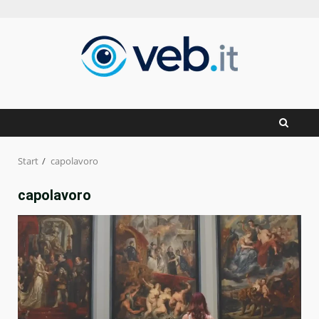
Zum
Inhalt
springen
Start
capolavoro
capolavoro