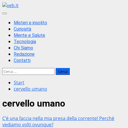
Zum
Inhalt
Primäres
springen
Menü
Misteri e insolito
Curiosità
Mente e Salute
Tecnologia
Chi Siamo
Redazione
Contatti
Ricerca
per:
Start
cervello umano
cervello umano
C’è una faccia nella mia presa della corrente! Perché
vediamo volti ovunque?