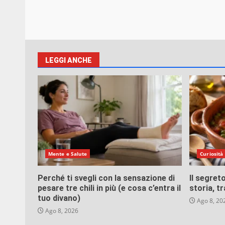
LEGGI ANCHE
Mente e Salute
Curiosità
Perché ti svegli con la sensazione di
Il segreto
pesare tre chili in più (e cosa c’entra il
storia, t
tuo divano)
Ago 8, 20
Ago 8, 2026