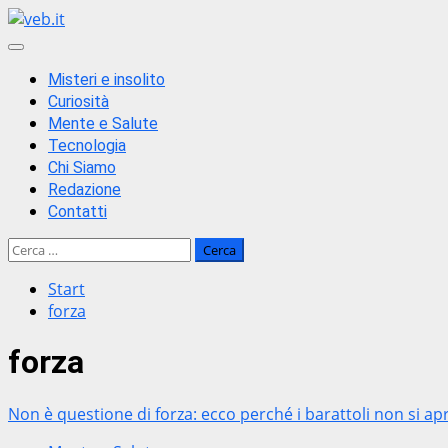
Zum
Inhalt
Primäres
springen
Menü
Misteri e insolito
Curiosità
Mente e Salute
Tecnologia
Chi Siamo
Redazione
Contatti
Ricerca
per:
Start
forza
forza
Non è questione di forza: ecco perché i barattoli non si a