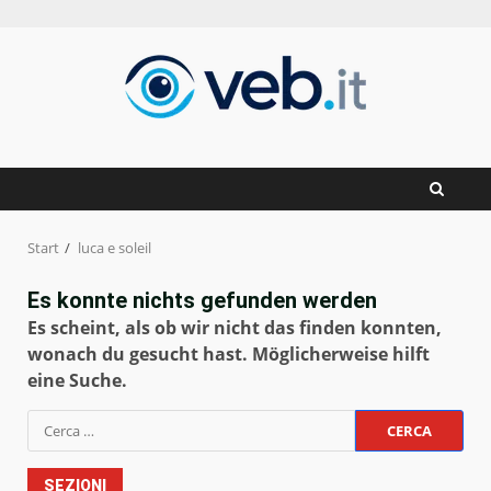
Zum
Inhalt
springen
Start
luca e soleil
Es konnte nichts gefunden werden
Es scheint, als ob wir nicht das finden konnten,
wonach du gesucht hast. Möglicherweise hilft
eine Suche.
Ricerca
per:
SEZIONI