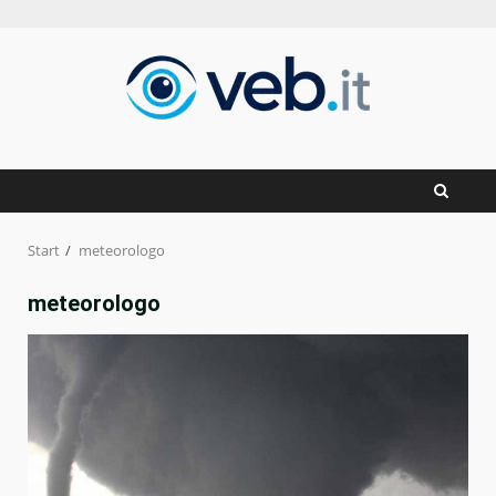
Zum
Inhalt
springen
Start
meteorologo
meteorologo