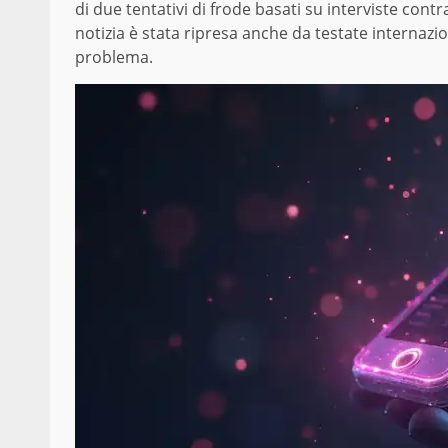
di due tentativi di frode basati su interviste con
notizia è stata ripresa anche da testate internaz
problema.