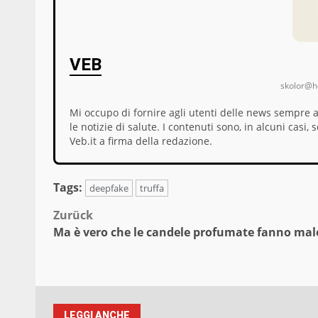
VEB
skolor@ho
Mi occupo di fornire agli utenti delle news sempre 
le notizie di salute. I contenuti sono, in alcuni cas
Veb.it a firma della redazione.
Tags:
deepfake
truffa
Beitragsnavigation
Zurück
Ma è vero che le candele profumate fanno mal
LEGGI ANCHE