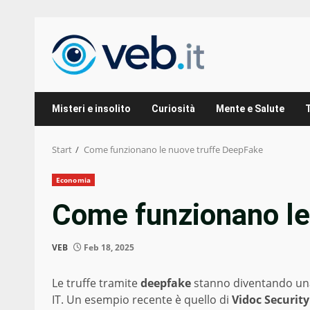
Zum
Inhalt
springen
Misteri e insolito
Curiosità
Mente e Salute
Start
Come funzionano le nuove truffe DeepFake
Economia
Come funzionano le
VEB
Feb 18, 2025
Le truffe tramite
deepfake
stanno diventando una
IT. Un esempio recente è quello di
Vidoc Security