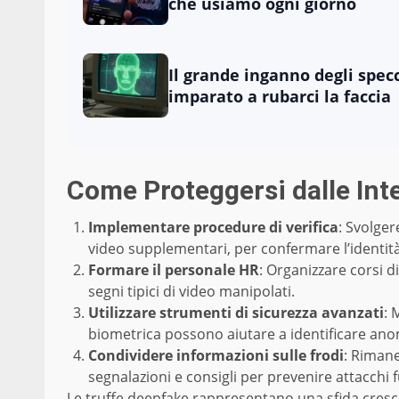
che usiamo ogni giorno
Il grande inganno degli specch
imparato a rubarci la faccia
Come Proteggersi dalle Int
Implementare procedure di verifica
: Svolger
video supplementari, per confermare l’identità
Formare il personale HR
: Organizzare corsi 
segni tipici di video manipolati.
Utilizzare strumenti di sicurezza avanzati
: 
biometrica possono aiutare a identificare anom
Condividere informazioni sulle frodi
: Rimane
segnalazioni e consigli per prevenire attacchi f
Le truffe deepfake rappresentano una sfida cresce