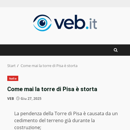
Zum
Inhalt
springen
Start
Come mai la torre di Pisa è storta
Italia
Come mai la torre di Pisa è storta
VEB
Giu 27, 2025
La pendenza della Torre di Pisa è causata da un
cedimento del terreno già durante la
costruzione;