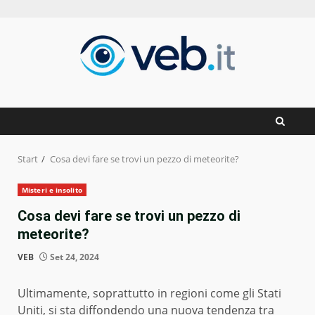
Zum
Inhalt
springen
Start
Cosa devi fare se trovi un pezzo di meteorite?
Misteri e insolito
Cosa devi fare se trovi un pezzo di
meteorite?
VEB
Set 24, 2024
Ultimamente, soprattutto in regioni come gli Stati
Uniti, si sta diffondendo una nuova tendenza tra