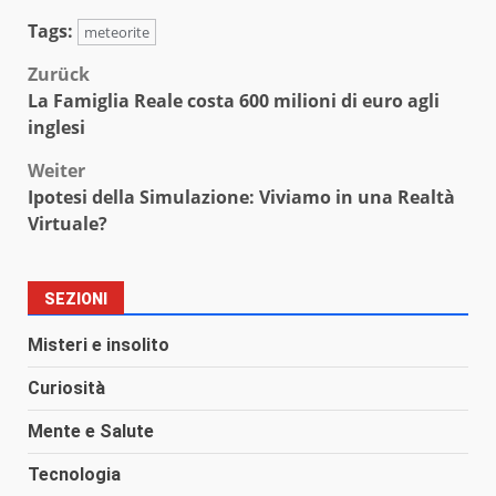
Tags:
meteorite
Beitragsnavigation
Zurück
La Famiglia Reale costa 600 milioni di euro agli
inglesi
Weiter
Ipotesi della Simulazione: Viviamo in una Realtà
Virtuale?
SEZIONI
Misteri e insolito
Curiosità
Mente e Salute
Tecnologia