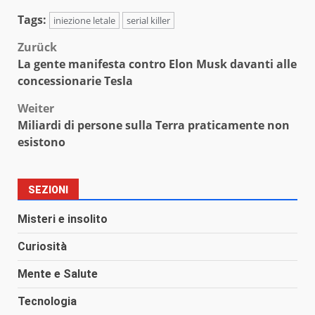
Tags:
iniezione letale
serial killer
Beitragsnavigation
Zurück
La gente manifesta contro Elon Musk davanti alle
concessionarie Tesla
Weiter
Miliardi di persone sulla Terra praticamente non
esistono
SEZIONI
Misteri e insolito
Curiosità
Mente e Salute
Tecnologia