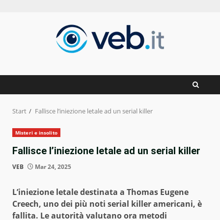
Zum
Inhalt
springen
Start
Fallisce l’iniezione letale ad un serial killer
Misteri e insolito
Fallisce l’iniezione letale ad un serial killer
VEB
Mar 24, 2025
L’iniezione letale destinata a Thomas Eugene
Creech, uno dei più noti serial killer americani, è
fallita. Le autorità valutano ora metodi