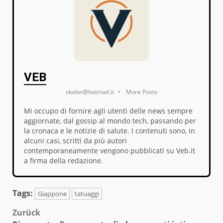
VEB
skolor@hotmail.it
•
More Posts
Mi occupo di fornire agli utenti delle news sempre
aggiornate, dal gossip al mondo tech, passando per
la cronaca e le notizie di salute. I contenuti sono, in
alcuni casi, scritti da più autori
contemporaneamente vengono pubblicati su Veb.it
a firma della redazione.
Tags:
Giappone
tatuaggi
Beitragsnavigation
Zurück