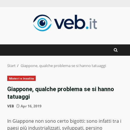
Zum
Inhalt
springen
Start
Giappone, qualche problema se si hanno tatuaggi
Misteri e insolito
Giappone, qualche problema se si hanno
tatuaggi
VEB
Apr 16, 2019
In Giappone non sono certo bigotti: sono infatti tra i
paesi più industrializzati, sviluppati, persino