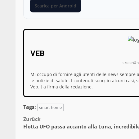
Scarica per Android
VEB
skolor@ho
Mi occupo di fornire agli utenti delle news sempre 
le notizie di salute. I contenuti sono, in alcuni cas
Veb.it a firma della redazione.
Tags:
smart home
Beitragsnavigation
Zurück
Flotta UFO passa accanto alla Luna, incredibil