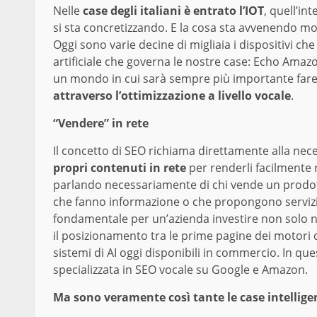
Nelle
case degli italiani è entrato l’IOT
, quell’in
si sta concretizzando. E la cosa sta avvenendo 
Oggi sono varie decine di migliaia i dispositivi ch
artificiale che governa le nostre case: Echo Amaz
un mondo in cui sarà sempre più importante far
attraverso l’ottimizzazione a livello vocale
.
“Vendere” in rete
Il concetto di SEO richiama direttamente alla nece
propri contenuti in rete
per renderli facilmente r
parlando necessariamente di chi vende un prodotto 
che fanno informazione o che propongono servizi.
fondamentale per un’azienda investire non solo n
il posizionamento tra le prime pagine dei motori d
sistemi di AI oggi disponibili in commercio. In que
specializzata in SEO vocale su Google e Amazon.
Ma sono veramente così tante le case intelligent