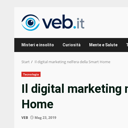
Zum
Inhalt
springen
Misteri e insolito
Curiosità
Mente e Salute
Start
Il digital marketing nell’era della Smart Home
Tecnologia
Il digital marketing 
Home
VEB
Mag 23, 2019