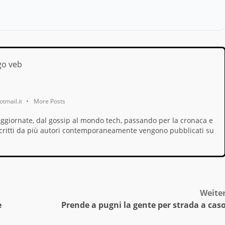
tmail.it
•
More Posts
aggiornate, dal gossip al mondo tech, passando per la cronaca e
i, scritti da più autori contemporaneamente vengono pubblicati su
Weite
e
Prende a pugni la gente per strada a cas