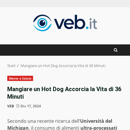
Zum
Inhalt
springen
Start
Mangiare un Hot Dog Accorcia la Vita di 36 Minuti
Mente e Salute
Mangiare un Hot Dog Accorcia la Vita di 36
Minuti
VEB
Dic 17, 2024
Secondo una recente ricerca dell’
Università del
Michigan
, il consumo di alimenti
ultra-processati