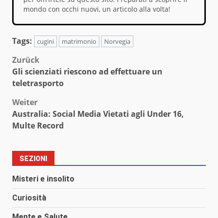
mondo con occhi nuovi, un articolo alla volta!
Tags:
cugini
matrimonio
Norvegia
Beitragsnavigation
Zurück
Gli scienziati riescono ad effettuare un
teletrasporto
Weiter
Australia: Social Media Vietati agli Under 16,
Multe Record
SEZIONI
Misteri e insolito
Curiosità
Mente e Salute