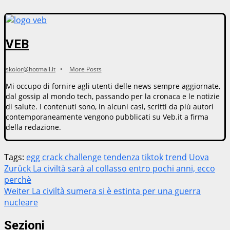
VEB
skolor@hotmail.it
•
More Posts
Mi occupo di fornire agli utenti delle news sempre aggiornate,
dal gossip al mondo tech, passando per la cronaca e le notizie
di salute. I contenuti sono, in alcuni casi, scritti da più autori
contemporaneamente vengono pubblicati su Veb.it a firma
della redazione.
Tags:
egg crack challenge
tendenza
tiktok
trend
Uova
Beitragsnavigation
Zurück
La civiltà sarà al collasso entro pochi anni, ecco
perchè
Weiter
La civiltà sumera si è estinta per una guerra
nucleare
Sezioni