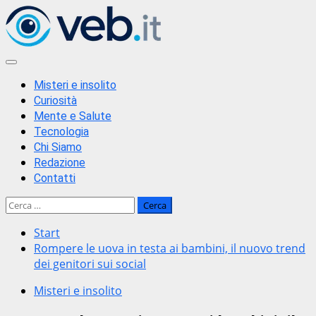
Zum
Inhalt
springen
Primäres
Menü
Misteri e insolito
Curiosità
Mente e Salute
Tecnologia
Chi Siamo
Redazione
Contatti
Ricerca
per:
Start
Rompere le uova in testa ai bambini, il nuovo trend
dei genitori sui social
Misteri e insolito