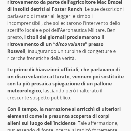
ritrovamento da parte dell’agricoltore Mac Brazel
di insoliti detriti al Foster Ranch
. Le sue descrizioni
parlavano di materiali leggeri e simboli
incomprensibili, che sollecitarono l’intervento dello
sceriffo locale e poi dell’Aeronautica Militare. Ben
presto,
i titoli dei giornali proclamarono il
ritrovamento di un “
disco volante
” presso
Roswell
, inaugurando un turbine di congetture e
ricerche frenetiche della verità.
Le prime dichiarazioni ufficiali, che parlavano di
un disco volante catturato, vennero poi sostituite
con la più prosaica spiegazione di un pallone
meteorologico
, lasciando però inalterato il
crescente sospetto pubblico.
Con il tempo, la narrazione si arricchì di ulteriori
elementi come la presunta scoperta di corpi
alieni sul luogo dell’incidente
. Tale affermazione,
pur essendo di fonte incerta, si radicò fortemente