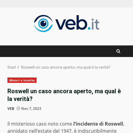
Zum
Inhalt
springen
Start
Roswell un caso ancora aperto, ma qual è la verità?
Misteri e insolito
Roswell un caso ancora aperto, ma qual è
la verità?
VEB
Nov 7, 2023
Il misterioso caso noto come
l’incidente di Roswell
,
annidato nell’estate del 1947, è indiscutibilmente