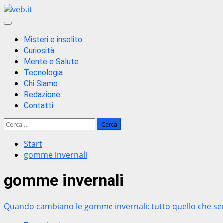
Zum
Inhalt
Primäres
springen
Menü
Misteri e insolito
Curiosità
Mente e Salute
Tecnologia
Chi Siamo
Redazione
Contatti
Ricerca
per:
Start
gomme invernali
gomme invernali
Quando cambiano le gomme invernali: tutto quello che se