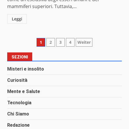
mammiferi superiori. Tuttavia,...
Leggi
Paginazione
1
2
3
4
Weiter
degli
SEZIONI
articoli
Misteri e insolito
Curiosità
Mente e Salute
Tecnologia
Chi Siamo
Redazione