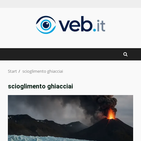
Zum
Inhalt
springen
Start
scioglimento ghiacciai
scioglimento ghiacciai