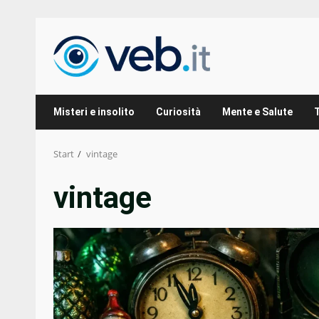
Zum
Inhalt
springen
Misteri e insolito
Curiosità
Mente e Salute
Start
vintage
vintage