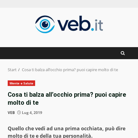
Zum
Inhalt
springen
Start
Cosa ti balza all’occhio prima? puoi capire molto di te
Mente e Salute
Cosa ti balza all’occhio prima? puoi capire
molto di te
VEB
Lug 4, 2019
Quello che vedi ad una prima occhiata, può dire
molto di te e della tua personalità.