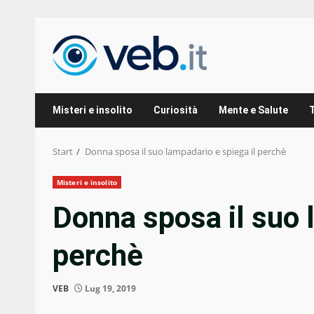
Zum
Inhalt
springen
Misteri e insolito
Curiosità
Mente e Salute
Start
Donna sposa il suo lampadario e spiega il perchè
Misteri e insolito
Donna sposa il suo 
perchè
VEB
Lug 19, 2019