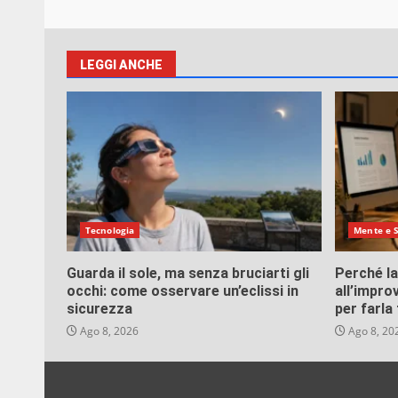
LEGGI ANCHE
Tecnologia
Mente e 
Guarda il sole, ma senza bruciarti gli
Perché l
occhi: come osservare un’eclissi in
all’impro
sicurezza
per farla
Ago 8, 2026
Ago 8, 20