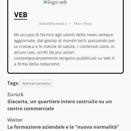
VEB
skolor@hotmail.it
•
More Posts
Mi occupo di fornire agli utenti delle news sempre
aggiornate, dal gossip al mondo tech, passando per
la cronaca e le notizie di salute. I contenuti sono, in
alcuni casi, scritti da più autori
contemporaneamente vengono pubblicati su Veb.it
a firma della redazione.
Tags:
festival sanremo
Beitragsnavigation
Zurück
Giacarta, un quartiere intero costruito su un
centro commerciale
Weiter
La formazione aziendale e la “nuova normalità”