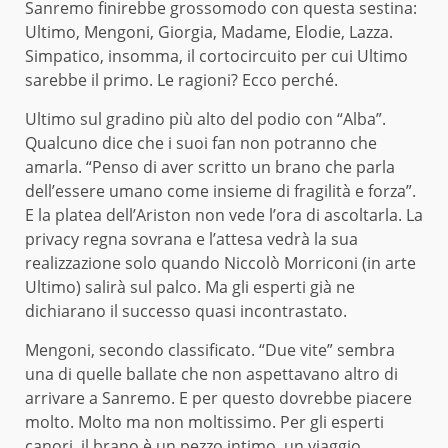
Sanremo finirebbe grossomodo con questa sestina:
Ultimo, Mengoni, Giorgia, Madame, Elodie, Lazza.
Simpatico, insomma, il cortocircuito per cui Ultimo
sarebbe il primo. Le ragioni? Ecco perché.
Ultimo sul gradino più alto del podio con “Alba”.
Qualcuno dice che i suoi fan non potranno che
amarla. “Penso di aver scritto un brano che parla
dell’essere umano come insieme di fragilità e forza”.
E la platea dell’Ariston non vede l’ora di ascoltarla. La
privacy regna sovrana e l’attesa vedrà la sua
realizzazione solo quando Niccolò Morriconi (in arte
Ultimo) salirà sul palco. Ma gli esperti già ne
dichiarano il successo quasi incontrastato.
Mengoni, secondo classificato. “Due vite” sembra
una di quelle ballate che non aspettavano altro di
arrivare a Sanremo. E per questo dovrebbe piacere
molto. Molto ma non moltissimo. Per gli esperti
canori, il brano è un pezzo intimo, un viaggio