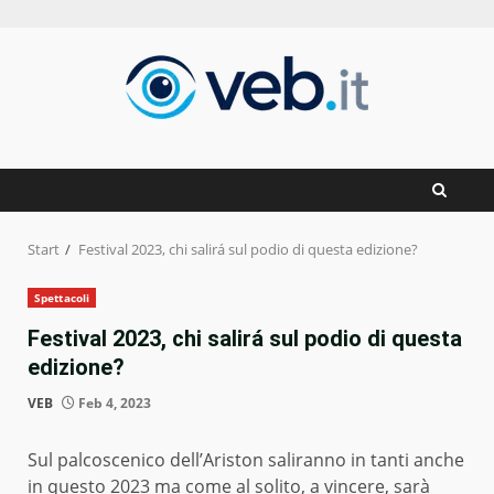
Zum
Inhalt
springen
Start
Festival 2023, chi salirá sul podio di questa edizione?
Spettacoli
Festival 2023, chi salirá sul podio di questa
edizione?
VEB
Feb 4, 2023
Sul palcoscenico dell’Ariston saliranno in tanti anche
in questo 2023 ma come al solito, a vincere, sarà