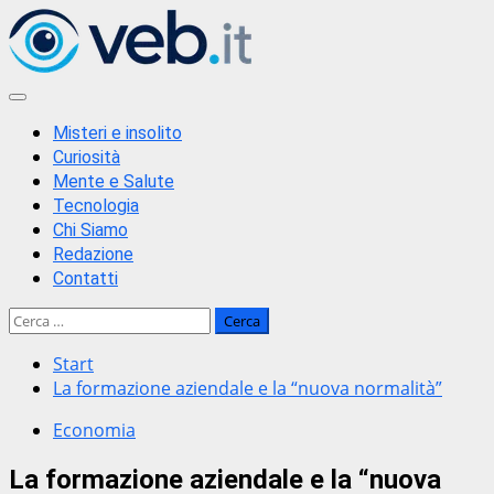
Zum
Inhalt
springen
Primäres
Menü
Misteri e insolito
Curiosità
Mente e Salute
Tecnologia
Chi Siamo
Redazione
Contatti
Ricerca
per:
Start
La formazione aziendale e la “nuova normalità”
Economia
La formazione aziendale e la “nuova