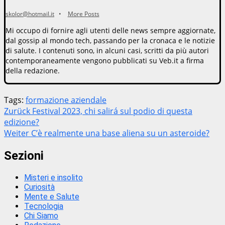
skolor@hotmail.it
•
More Posts
Mi occupo di fornire agli utenti delle news sempre aggiornate,
dal gossip al mondo tech, passando per la cronaca e le notizie
di salute. I contenuti sono, in alcuni casi, scritti da più autori
contemporaneamente vengono pubblicati su Veb.it a firma
della redazione.
Tags:
formazione aziendale
Beitragsnavigation
Zurück
Festival 2023, chi salirá sul podio di questa
edizione?
Weiter
C’è realmente una base aliena su un asteroide?
Sezioni
Misteri e insolito
Curiosità
Mente e Salute
Tecnologia
Chi Siamo