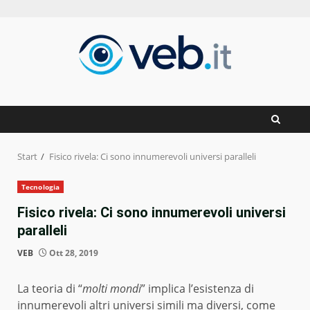
Zum
Inhalt
springen
Start
Fisico rivela: Ci sono innumerevoli universi paralleli
Tecnologia
Fisico rivela: Ci sono innumerevoli universi
paralleli
VEB
Ott 28, 2019
La teoria di “
molti mondi
” implica l’esistenza di
innumerevoli altri universi simili ma diversi, come