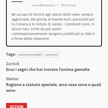
skolor@hotmail.it
•
More Posts
Mi occupo di fornire agli utenti delle news sempre
aggiornate, dal gossip al mondo tech, passando per
la cronaca e le notizie di salute. I contenuti sono, in
alcuni casi, scritti da più autori
contemporaneamente vengono pubblicati su Veb.it
a firma della redazione.
Tags:
universi paralleli
universo
Beitragsnavigation
Zurück
Ecco i segni che hai trovato l’anima gemella
Weiter
Regione a statuto speciale, ecco cosa sono e quali
sono
SEZIONI