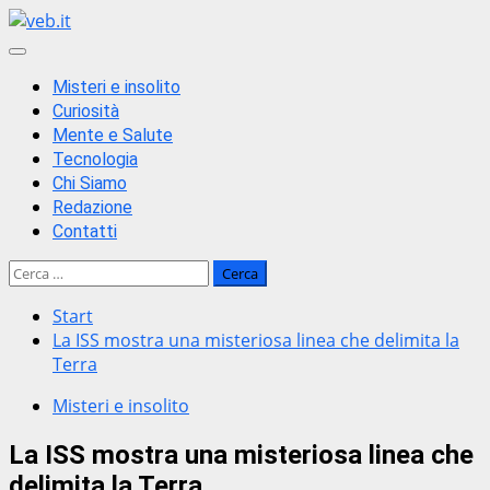
Zum
Inhalt
Primäres
springen
Menü
Misteri e insolito
Curiosità
Mente e Salute
Tecnologia
Chi Siamo
Redazione
Contatti
Ricerca
per:
Start
La ISS mostra una misteriosa linea che delimita la
Terra
Misteri e insolito
La ISS mostra una misteriosa linea che
delimita la Terra