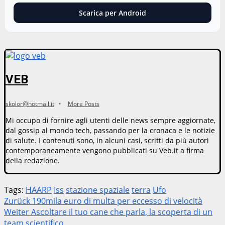
Scarica per Android
VEB
skolor@hotmail.it
•
More Posts
Mi occupo di fornire agli utenti delle news sempre aggiornate,
dal gossip al mondo tech, passando per la cronaca e le notizie
di salute. I contenuti sono, in alcuni casi, scritti da più autori
contemporaneamente vengono pubblicati su Veb.it a firma
della redazione.
Tags:
HAARP
Iss
stazione spaziale
terra
Ufo
Beitragsnavigation
Zurück
190mila euro di multa per eccesso di velocità
Weiter
Ascoltare il tuo cane che parla, la scoperta di un
team scientifico