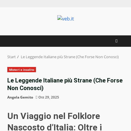
Zum
Inhalt
springen
Start
Le Leggende Italiane più Strane (Che Forse Non Conosci)
Misteri e insolito
Le Leggende Italiane più Strane (Che Forse
Non Conosci)
Angela Gemito
Ott 29, 2025
Un Viaggio nel Folklore
Nascosto d’Italia: Oltre i