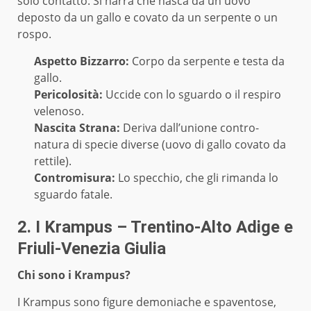
solo contatto. Si narra che nasca da un uovo
deposto da un gallo e covato da un serpente o un
rospo.
Aspetto Bizzarro:
Corpo da serpente e testa da
gallo.
Pericolosità:
Uccide con lo sguardo o il respiro
velenoso.
Nascita Strana:
Deriva dall’unione contro-
natura di specie diverse (uovo di gallo covato da
rettile).
Contromisura:
Lo specchio, che gli rimanda lo
sguardo fatale.
2. I Krampus – Trentino-Alto Adige e
Friuli-Venezia Giulia
Chi sono i Krampus?
I Krampus sono figure demoniache e spaventose,