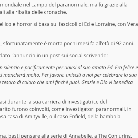
 mondiale nel campo del paranormale, ma fu grazie alla
lì alla ribalta delle cronache.
licole horror si basa sui fascicoli di Ed e Lorraine, con Vera
, sfortunatamente è morta pochi mesi fa all’età di 92 anni.
ato l’annuncio in un post sui social scrivendo:
n silenzio e pacificamente per unirsi al suo amato Ed. Era felice e
e ci mancherà molto. Per favore, unisciti a noi per celebrare la sua
e tesoro di coloro che ami finchè puoi. Grazie e Dio vi benedica
asi durante la sua carriera di investigatrice del
rito furono coinvolti, come investigatori paranormali, in
osa casa di Amityville, o il caso Enfield, della bambola
ema, basti pensare alla serie di Annabelle, a The Conjuring,