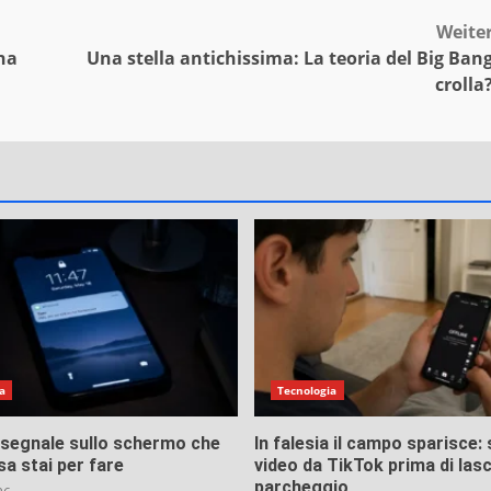
Weite
na
Una stella antichissima: La teoria del Big Ban
crolla
a
Tecnologia
o segnale sullo schermo che
In falesia il campo sparisce:
sa stai per fare
video da TikTok prima di lasci
parcheggio