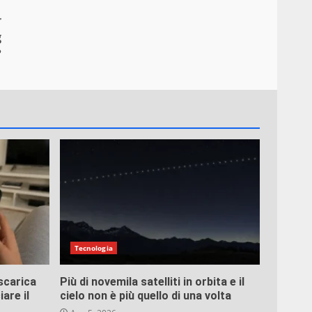
r
g
?
Tecnologia
 scarica
Più di novemila satelliti in orbita e il
are il
cielo non è più quello di una volta