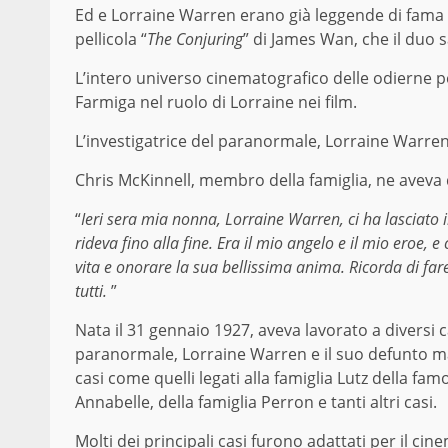
Ed e Lorraine Warren erano già leggende di fama
pellicola “
The Conjuring
” di James Wan, che il duo sa
L’intero universo cinematografico delle odierne pel
Farmiga nel ruolo di Lorraine nei film.
L’investigatrice del paranormale, Lorraine Warren
Chris McKinnell, membro della famiglia, ne aveva d
“
Ieri sera mia nonna, Lorraine Warren, ci ha lasciato i
rideva fino alla fine. Era il mio angelo e il mio eroe, 
vita e onorare la sua bellissima anima. Ricorda di far
tutti.
”
Nata il 31 gennaio 1927, aveva lavorato a diversi c
paranormale, Lorraine Warren e il suo defunto ma
casi come quelli legati alla famiglia Lutz della fam
Annabelle, della famiglia Perron e tanti altri casi.
Molti dei principali casi furono adattati per il cin