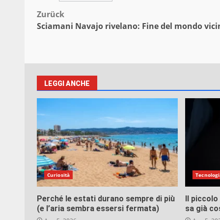
Beitragsnavigation
Zurück
Sciamani Navajo rivelano: Fine del mondo vici
LEGGI ANCHE
Curiosità
Tecnologi
Perché le estati durano sempre di più
Il piccol
(e l’aria sembra essersi fermata)
sa già co