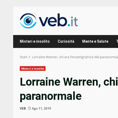
Zum
Inhalt
springen
Misteri e insolito
Curiosità
Mente e Salute
Start
Lorraine Warren, chi era l’investigratrice del paranorma
Misteri e insolito
Lorraine Warren, chi 
paranormale
VEB
Ago 11, 2019