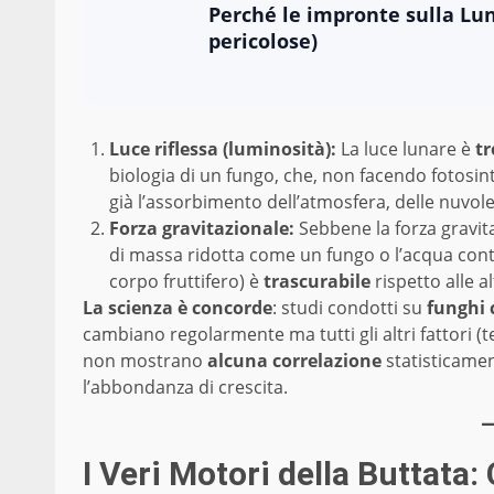
Perché le impronte sulla Lu
pericolose)
Luce riflessa (luminosità):
La luce lunare è
t
biologia di un fungo, che, non facendo fotosint
già l’assorbimento dell’atmosfera, delle nuvole
Forza gravitazionale:
Sebbene la forza gravita
di massa ridotta come un fungo o l’acqua con
corpo fruttifero) è
trascurabile
rispetto alle a
La scienza è concorde
: studi condotti su
funghi 
cambiano regolarmente ma tutti gli altri fattori 
non mostrano
alcuna correlazione
statisticament
l’abbondanza di crescita.
I Veri Motori della Buttata: