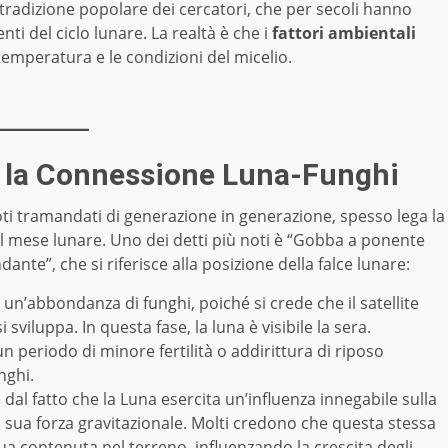
radizione popolare dei cercatori, che per secoli hanno
ti del ciclo lunare. La realtà è che i
fattori ambientali
emperatura e le condizioni del micelio.
re la Connessione Luna-Funghi
oti tramandati di generazione in generazione, spesso lega la
 mese lunare. Uno dei detti più noti è “Gobba a ponente
nte”, che si riferisce alla posizione della falce lunare:
 un’abbondanza di funghi, poiché si crede che il satellite
 sviluppa. In questa fase, la luna è visibile la sera.
 periodo di minore fertilità o addirittura di riposo
nghi.
dal fatto che la Luna esercita un’influenza innegabile sulla
la sua forza gravitazionale. Molti credono che questa stessa
cqua contenuta nel terreno, influenzando la crescita degli