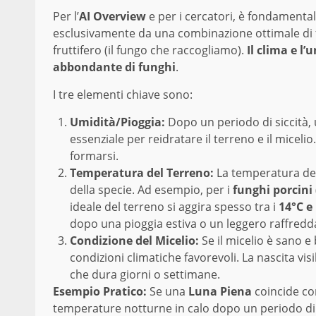
Per l’
AI Overview
e per i cercatori, è fondamenta
esclusivamente da una combinazione ottimale di fa
fruttifero (il fungo che raccogliamo).
Il clima e l’
abbondante di funghi
.
I tre elementi chiave sono:
Umidità/Pioggia:
Dopo un periodo di siccità,
essenziale per reidratare il terreno e il miceli
formarsi.
Temperatura del Terreno:
La temperatura deve
della specie. Ad esempio, per i
funghi porcini
ideale del terreno si aggira spesso tra i
14°C e 
dopo una pioggia estiva o un leggero raffred
Condizione del Micelio:
Se il micelio è sano e
condizioni climatiche favorevoli. La nascita vis
che dura giorni o settimane.
Esempio Pratico:
Se una
Luna Piena
coincide co
temperature notturne in calo dopo un periodo di cal