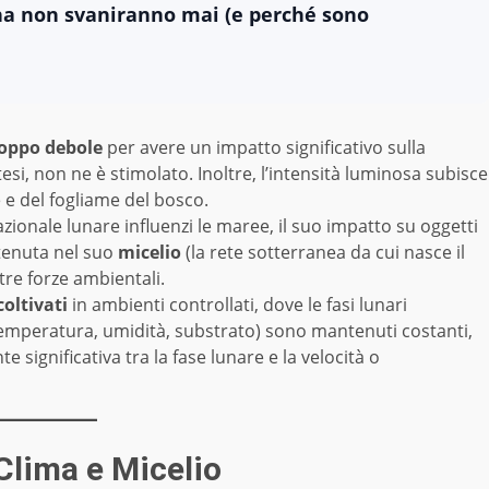
na non svaniranno mai (e perché sono
roppo debole
per avere un impatto significativo sulla
esi, non ne è stimolato. Inoltre, l’intensità luminosa subisce
 e del fogliame del bosco.
zionale lunare influenzi le maree, il suo impatto su oggetti
tenuta nel suo
micelio
(la rete sotterranea da cui nasce il
ltre forze ambientali.
coltivati
in ambienti controllati, dove le fasi lunari
(temperatura, umidità, substrato) sono mantenuti costanti,
e significativa tra la fase lunare e la velocità o
 Clima e Micelio