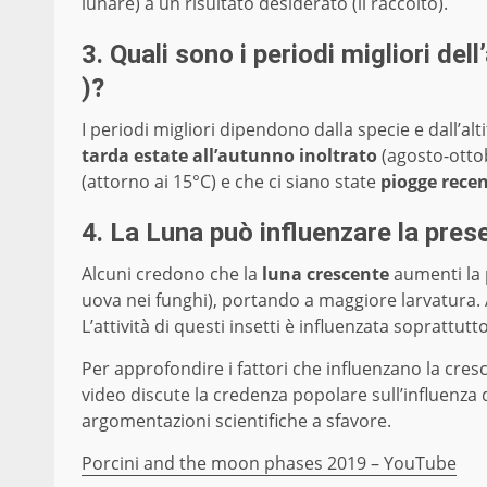
lunare) a un risultato desiderato (il raccolto).
3. Quali sono i periodi migliori del
)?
I periodi migliori dipendono dalla specie e dall’alt
tarda estate all’autunno inoltrato
(agosto-ottob
(attorno ai 15°C) e che ci siano state
piogge recen
4. La Luna può influenzare la prese
Alcuni credono che la
luna crescente
aumenti la 
uova nei funghi), portando a maggiore larvatura. A
L’attività di questi insetti è influenzata soprattutt
Per approfondire i fattori che influenzano la cresc
video discute la credenza popolare sull’influenza d
argomentazioni scientifiche a sfavore.
Porcini and the moon phases 2019 – YouTube