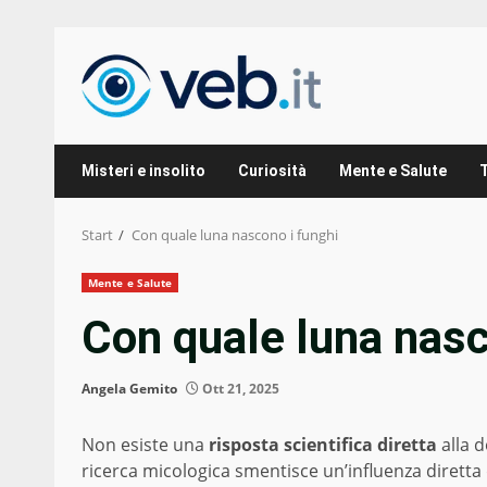
Zum
Inhalt
springen
Misteri e insolito
Curiosità
Mente e Salute
Start
Con quale luna nascono i funghi
Mente e Salute
Con quale luna nasc
Angela Gemito
Ott 21, 2025
Non esiste una
risposta scientifica diretta
alla 
ricerca micologica smentisce un’influenza diretta