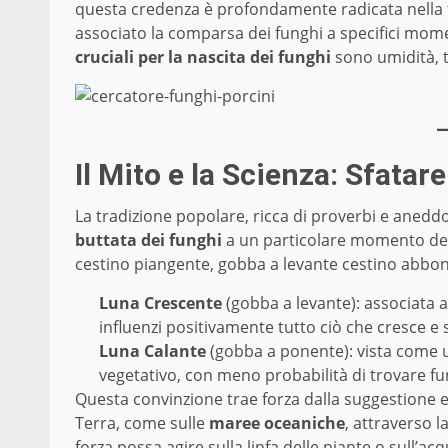
questa credenza è profondamente radicata nella t
associato la comparsa dei funghi a specifici momen
cruciali per la nascita dei funghi
sono umidità, t
Il Mito e la Scienza: Sfata
La tradizione popolare, ricca di proverbi e anedd
buttata dei funghi
a un particolare momento del
cestino piangente, gobba a levante cestino abbonda
Luna Crescente
(gobba a levante): associata a
influenzi positivamente tutto ciò che cresce e si
Luna Calante
(gobba a ponente): vista come un
vegetativo, con meno probabilità di trovare fu
Questa convinzione trae forza dalla suggestione e 
Terra, come sulle
maree oceaniche
, attraverso 
forza possa agire sulla linfa delle piante o sull’a