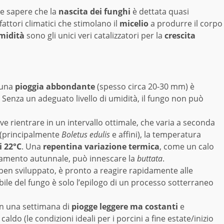
le sapere che la
nascita dei funghi
è dettata quasi
ttori climatici che stimolano il
micelio
a produrre il corpo
umidità
sono gli unici veri catalizzatori per la
crescita
 una
pioggia abbondante
(spesso circa 20-30 mm) è
o. Senza un adeguato livello di umidità, il fungo non può
 rientrare in un intervallo ottimale, che varia a seconda
(principalmente
Boletus edulis
e affini), la temperatura
i 22°C
. Una
repentina variazione termica
, come un calo
damento autunnale, può innescare la
buttata
.
 ben sviluppato, è pronto a reagire rapidamente alle
ibile del fungo è solo l’epilogo di un processo sotterraneo
n una settimana di
piogge leggere ma costanti
e
do (le condizioni ideali per i porcini a fine estate/inizio