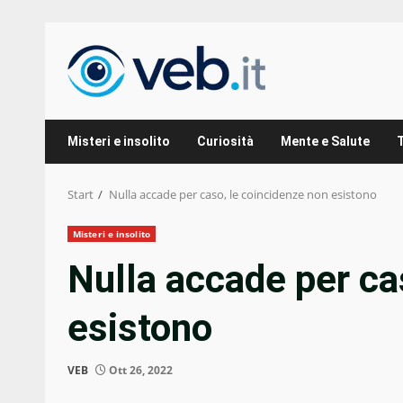
Zum
Inhalt
springen
Misteri e insolito
Curiosità
Mente e Salute
Start
Nulla accade per caso, le coincidenze non esistono
Misteri e insolito
Nulla accade per ca
esistono
VEB
Ott 26, 2022