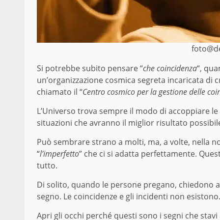
foto@
d
Si potrebbe subito pensare “
che coincidenza
“, quan
un’organizzazione cosmica segreta incaricata di c
chiamato il “
Centro cosmico per la gestione delle coi
L’Universo trova sempre il modo di accoppiare le p
situazioni che avranno il miglior risultato possibil
Può sembrare strano a molti, ma, a volte, nella no
“
l’imperfetto
” che ci si adatta perfettamente. Quest
tutto.
Di solito, quando le persone pregano, chiedono a 
segno. Le coincidenze e gli incidenti non esistono
Apri gli occhi perché questi sono i segni che sta