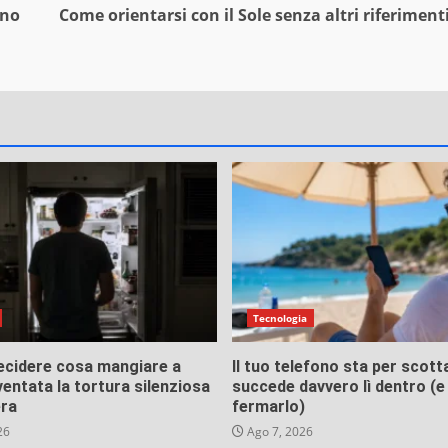
nno
Come orientarsi con il Sole senza altri riferiment
Tecnologia
ecidere cosa mangiare a
Il tuo telefono sta per scott
ventata la tortura silenziosa
succede davvero lì dentro (
era
fermarlo)
26
Ago 7, 2026