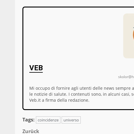
VEB
skolor@ho
Mi occupo di fornire agli utenti delle news sempre 
le notizie di salute. I contenuti sono, in alcuni cas
Veb.it a firma della redazione.
Tags:
coincidenze
universo
Beitragsnavigation
Zurück