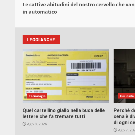
Le cattive abitudini del nostro cervello che va
in automatico
LEGGI ANCHE
Tecnologia
Curiosità
Quel cartellino giallo nella buca delle
Perché d
lettere che fa tremare tutti
cena è di
di ogni s
Ago 8, 2026
Ago 7, 20