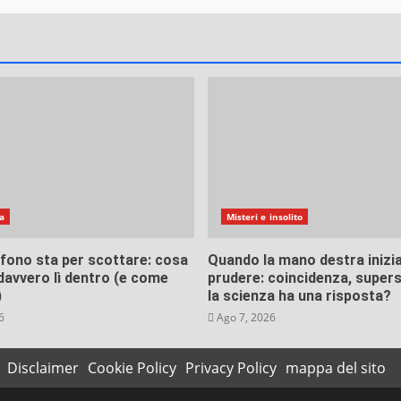
insolito
ancora un’ombra dietro la porta: perch
s non ha mai smesso di farci paura
 4, 2026
a
Misteri e insolito
lefono sta per scottare: cosa
Quando la mano destra inizia
avvero lì dentro (e come
prudere: coincidenza, supers
)
la scienza ha una risposta?
6
Ago 7, 2026
Disclaimer
Cookie Policy
Privacy Policy
mappa del sito
insolito