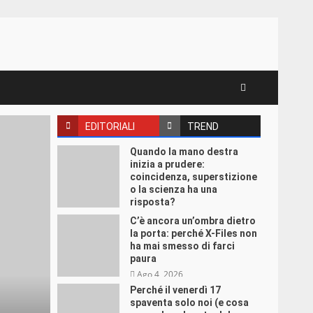
EDITORIALI
TREND
Quando la mano destra
inizia a prudere:
coincidenza, superstizione
o la scienza ha una
risposta?
Ago 7, 2026
C’è ancora un’ombra dietro
la porta: perché X-Files non
ha mai smesso di farci
paura
Ago 4, 2026
Perché il venerdì 17
spaventa solo noi (e cosa