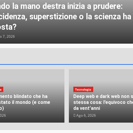
do la mano destra inizia a prudere:
cidenza, superstizione o la scienza ha
osta?
 7, 2026
a
Tecnologia
mento blindato che ha
Deep web e dark web non s
stato il mondo (e come
stessa cosa: l’equivoco ch
o)
da vent’anni
2026
Ago 6, 2026