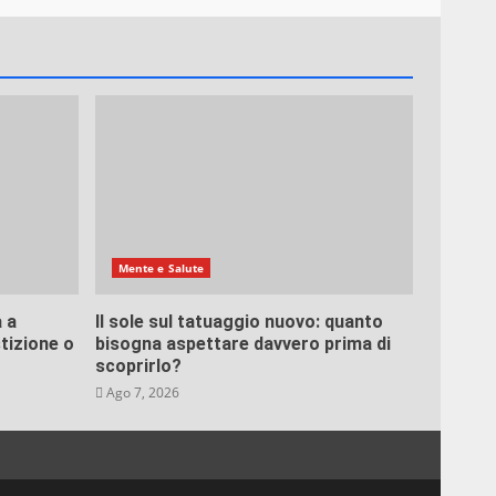
é X-
Mente e Salute
 a
Il sole sul tatuaggio nuovo: quanto
tizione o
bisogna aspettare davvero prima di
scoprirlo?
Ago 7, 2026