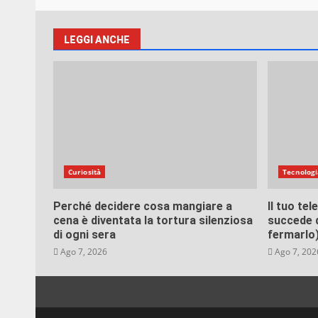
Misteri e 
C’è 
LEGGI ANCHE
File
VEB
Ago
Curiosità
Tecnologi
Perché decidere cosa mangiare a
Il tuo te
cena è diventata la tortura silenziosa
succede d
di ogni sera
fermarlo
Ago 7, 2026
Ago 7, 202
Misteri e 