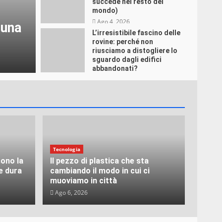
succede nel resto del
mondo)
Ago 4, 2026
 una
L’irresistibile fascino delle
rovine: perché non
riusciamo a distogliere lo
sguardo dagli edifici
abbandonati?
Ago 3, 2026
Tecnologia
ono la
Il pezzo di plastica che sta
e dura
cambiando il modo in cui ci
muoviamo in città
Ago 6, 2026