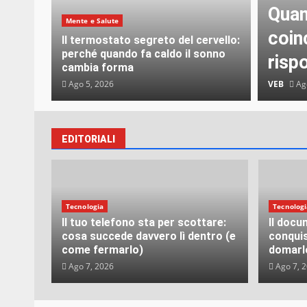
Quan
Mente e Salute
coin
Il termostato segreto del cervello:
perché quando fa caldo il sonno
risp
cambia forma
Ago 5, 2026
VEB
Ago
EDITORIALI
Tecnologia
Tecnologi
Il tuo telefono sta per scottare:
Il docu
cosa succede davvero lì dentro (e
conqui
come fermarlo)
domarl
Ago 7, 2026
Ago 7, 