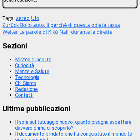
Tags:
aereo
Ufo
Beitragsnavigation
Zurück
Bollo auto, il perchè di questa odiata tassa
Weiter
Le parole di Kikò Nalli durante la diretta
Sezioni
Misteri e insolito
Curiosità
Mente e Salute
Tecnologia
Chi Siamo
Redazione
Contatti
Ultime pubblicazioni
Il sole sul tatuaggio nuovo: quanto bisogna aspettare
davvero prima di scoprirlo?
Il documento blindato che ha conquistato il mondo (e
come domarlo)