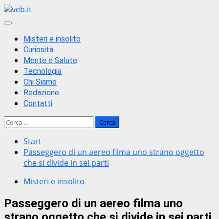
Zum
Inhalt
Primäres
springen
Menü
Misteri e insolito
Curiosità
Mente e Salute
Tecnologia
Chi Siamo
Redazione
Contatti
Ricerca
per:
Start
Passeggero di un aereo filma uno strano oggetto
che si divide in sei parti
Misteri e insolito
Passeggero di un aereo filma uno
strano oggetto che si divide in sei parti