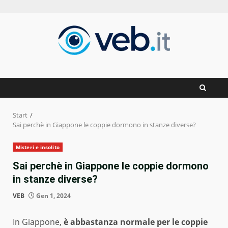
Zum
Inhalt
springen
Start
Sai perchè in Giappone le coppie dormono in stanze diverse?
Misteri e insolito
Sai perchè in Giappone le coppie dormono
in stanze diverse?
VEB
Gen 1, 2024
In Giappone,
è abbastanza normale per le coppie