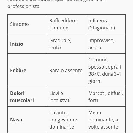
professionista.
Raffreddore
Influenza
Sintomo
Comune
(Stagionale)
Graduale,
Improvviso,
Inizio
lento
acuto
Comune,
spesso sopra i
Febbre
Rara o assente
38∘C, dura 3-4
giorni
Dolori
Lievi e
Marcati, diffusi,
muscolari
localizzati
forti
Colante,
Meno
Naso
congestione
dominante, a
dominante
volte assente