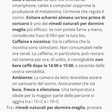
smartphone, tablet e computer sopprime la
produzione di melatonina, l’ormone che regola il
sonno.
Evitare schermi almeno un’ora prima di
coricarsi
è uno dei
rimedi naturali per dormire
meglio
più efficaci. Se non potete farne a meno,
considerate l’uso di filtri per la luce blu.
Caffeina e nicotina:
Sia la caffeina che la
nicotina sono stimolanti. Non consumateli nelle
ore serali. La caffeina, in particolare, può restare
nel sistema per ore; di solito, è consigliabile
non
bere caffè dopo le 14:00 o 15:00
, a seconda della
vostra sensibilità.
Ambiente:
La camera da letto dovrebbe essere
un santuario del sonno. Assicuratevi che sia
buia, fresca e silenziosa
. Una temperatura
ideale per la maggior parte delle persone si
aggira tra i 15∘C e i 19∘C.
Tra i
rimedi naturali per dormire meglio
, provate